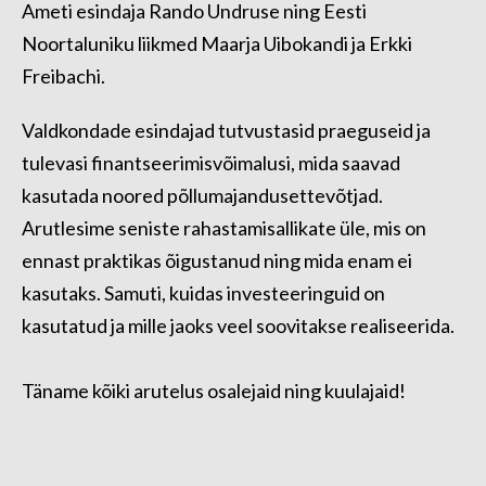
Ameti esindaja Rando Undruse ning Eesti
Noortaluniku liikmed Maarja Uibokandi ja Erkki
Freibachi.
Valdkondade esindajad tutvustasid praeguseid ja
tulevasi finantseerimisvõimalusi, mida saavad
kasutada noored põllumajandusettevõtjad.
Arutlesime seniste rahastamisallikate üle, mis on
ennast praktikas õigustanud ning mida enam ei
kasutaks. Samuti, kuidas investeeringuid on
kasutatud ja mille jaoks veel soovitakse realiseerida.
Täname kõiki arutelus osalejaid ning kuulajaid!