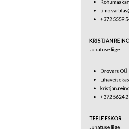
Rohumaakanad,
timo.varbla
+372 5559 5
KRISTJAN REIN
Juhatuse liige
Drovers OÜ
Lihaveiseka
kristjan.rei
+372 5624 2
TEELE ESKOR
Juhatuse liige