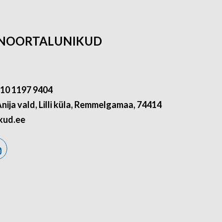
 NOORTALUNIKUD
210 1197 9404
nija vald, Lilli küla, Remmelgamaa, 74414
kud.ee