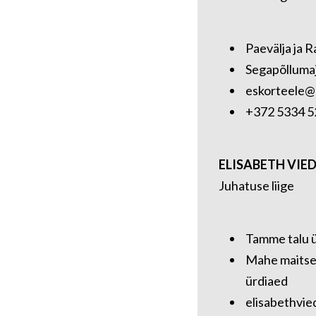
Paevälja ja R
Segapõlluma
eskorteele@
+372 5334 5
ELISABETH VIE
Juhatuse liige
Tamme talu 
Mahe maitse-
ürdiaed
elisabethvi