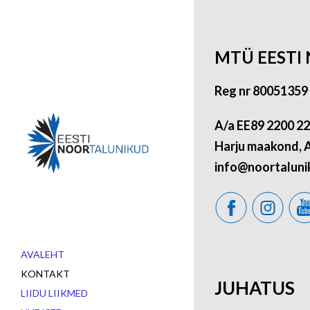
MTÜ EESTI
Reg nr 80051359
A/a EE89 2200 2
Harju maakond, A
info@noortaluni
AVALEHT
KONTAKT
JUHATUS
LIIDU LIIKMED