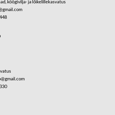
 köögivilja- ja lõikelillekasvatus
s@gmail.com
448
O
svatus
no@gmail.com
330