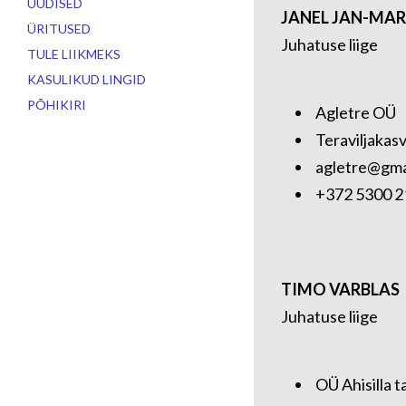
UUDISED
JANEL JAN-MA
ÜRITUSED
Juhatuse liige
TULE LIIKMEKS
KASULIKUD LINGID
PÕHIKIRI
Agletre OÜ
Teraviljakas
agletre@gma
+372 5300 2
TIMO VARBLAS
Juhatuse liige
OÜ Ahisilla t