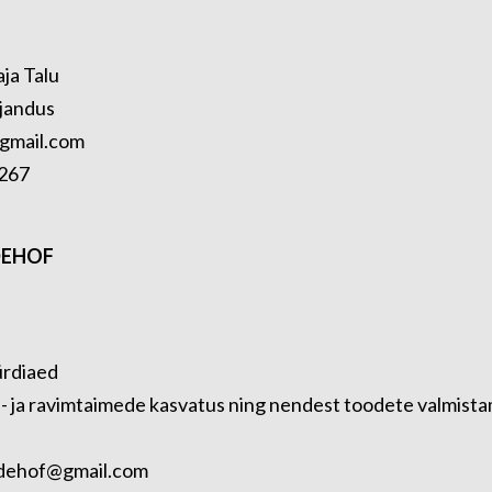
aja Talu
jandus
gmail.com
267
DEHOF
ürdiaed
 ja ravimtaimede kasvatus ning nendest toodete valmista
edehof@gmail.com