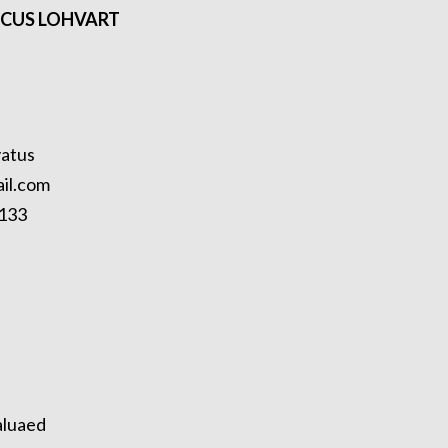
RCUS LOHVART
vatus
il.com
133
aluaed