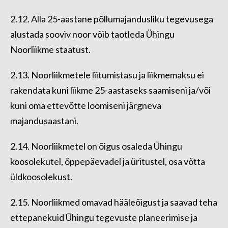
2.12. Alla 25-aastane põllumajandusliku tegevusega
alustada sooviv noor võib taotleda Ühingu
Noorliikme staatust.
2.13. Noorliikmetele liitumistasu ja liikmemaksu ei
rakendata kuni liikme 25-aastaseks saamiseni ja/või
kuni oma ettevõtte loomiseni järgneva
majandusaastani.
2.14. Noorliikmetel on õigus osaleda Ühingu
koosolekutel, õppepäevadel ja üritustel, osa võtta
üldkoosolekust.
2.15. Noorliikmed omavad hääleõigust ja saavad teha
ettepanekuid Ühingu tegevuste planeerimise ja