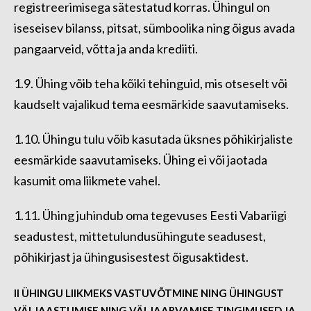
registreerimisega sätestatud korras. Ühingul on
iseseisev bilanss, pitsat, sümboolika ning õigus avada
pangaarveid, võtta ja anda krediiti.
1.9. Ühing võib teha kõiki tehinguid, mis otseselt või
kaudselt vajalikud tema eesmärkide saavutamiseks.
1.10. Ühingu tulu võib kasutada üksnes põhikirjaliste
eesmärkide saavutamiseks. Ühing ei või jaotada
kasumit oma liikmete vahel.
1.11. Ühing juhindub oma tegevuses Eesti Vabariigi
seadustest, mittetulundusühingute seadusest,
põhikirjast ja ühingusisestest õigusaktidest.
II ÜHINGU LIIKMEKS VASTUVÕTMINE NING ÜHINGUST
VÄLJAASTUMISE NING VÄLJAARVAMISE TINGIMUSED JA