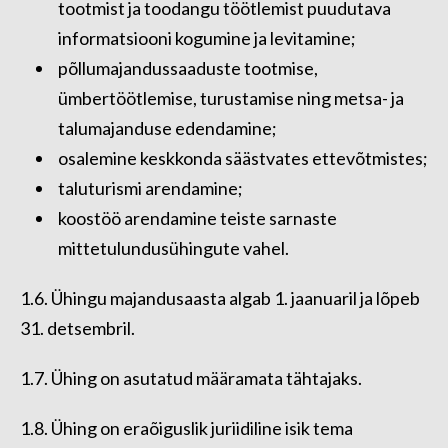
tootmist ja toodangu töötlemist puudutava
informatsiooni kogumine ja levitamine;
põllumajandussaaduste tootmise,
ümbertöötlemise, turustamise ning metsa- ja
talumajanduse edendamine;
osalemine keskkonda säästvates ettevõtmistes;
taluturismi arendamine;
koostöö arendamine teiste sarnaste
mittetulundusühingute vahel.
1.6. Ühingu majandusaasta algab 1. jaanuaril ja lõpeb
31. detsembril.
1.7. Ühing on asutatud määramata tähtajaks.
1.8. Ühing on eraõiguslik juriidiline isik tema