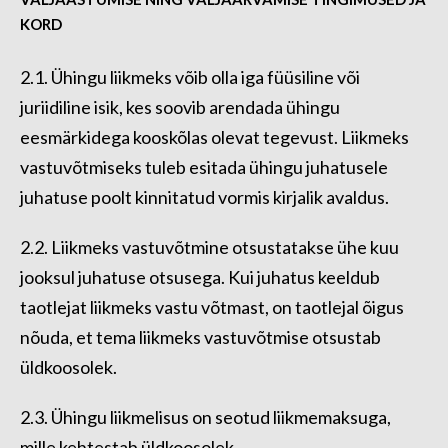
KORD
2.1. Ühingu liikmeks võib olla iga füüsiline või
juriidiline isik, kes soovib arendada ühingu
eesmärkidega kooskõlas olevat tegevust. Liikmeks
vastuvõtmiseks tuleb esitada ühingu juhatusele
juhatuse poolt kinnitatud vormis kirjalik avaldus.
2.2. Liikmeks vastuvõtmine otsustatakse ühe kuu
jooksul juhatuse otsusega. Kui juhatus keeldub
taotlejat liikmeks vastu võtmast, on taotlejal õigus
nõuda, et tema liikmeks vastuvõtmise otsustab
üldkoosolek.
2.3. Ühingu liikmelisus on seotud liikmemaksuga,
mille kehtestab üldkoosolek.