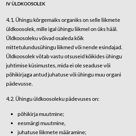
IV ÜLDKOOSOLEK
4.1. Ühingu kõrgemaiks organiks on selle liikmete
üldkoosolek, mille igal ühingu liikmel on üks hääl.
Üldkoosoleku võivad osaleda kõik
mittetulundusühingu liikmed või nende esindajad.
Üldkoosolek võtab vastu otsuseid kõikides ühingu
juhtimise küsimustes, mida ei ole seaduse või
põhikirjaga antud juhatuse või ühingu muu organi
pädevusse.
4.2. Ühingu üldkoosoleku pädevuses on:
põhikirja muutmine;
eesmärgi muutmine,
juhatuse liikmete määramine;