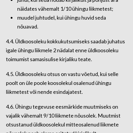
näidates vähemalt 1/10 ühingu liikmetest;
muudel juhtudel, kui ühingu huvid seda
nõuavad.
4.4. Üldkoosoleku kokkukutsumiseks saadab juhatus
igale ühingu liikmele 2 nädalat enne üldkoosoleku
toimumist samasisulise kirjaliku teate.
4.5. Üldkoosoleku otsus on vastu võetud, kui selle
poolt on üle poole koosolekul osalenud ühingu
liikmetest või nende esindajatest.
4.6. Ühingu tegevuse eesmärkide muutmiseks on
vajalik vähemalt 9/10 liikmete nõusolek. Muutmist
otsustanud üldkoosolekul mitteosalenud liikmete