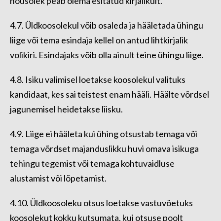
nõusolek peab olema esitatud kirjalikult.
4.7. Üldkoosolekul võib osaleda ja hääletada ühingu
liige või tema esindaja kellel on antud lihtkirjalik
volikiri. Esindajaks võib olla ainult teine ühingu liige.
4.8. Isiku valimisel loetakse koosolekul valituks
kandidaat, kes sai teistest enam hääli. Häälte võrdsel
jagunemisel heidetakse liisku.
4.9. Liige ei hääleta kui ühing otsustab temaga või
temaga võrdset majanduslikku huvi omava isikuga
tehingu tegemist või temaga kohtuvaidluse
alustamist või lõpetamist.
4.10. Üldkoosoleku otsus loetakse vastuvõetuks
koosolekut kokku kutsumata, kui otsuse poolt