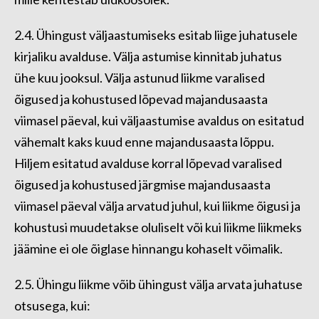
2.4. Ühingust väljaastumiseks esitab liige juhatusele
kirjaliku avalduse. Välja astumise kinnitab juhatus
ühe kuu jooksul. Välja astunud liikme varalised
õigused ja kohustused lõpevad majandusaasta
viimasel päeval, kui väljaastumise avaldus on esitatud
vähemalt kaks kuud enne majandusaasta lõppu.
Hiljem esitatud avalduse korral lõpevad varalised
õigused ja kohustused järgmise majandusaasta
viimasel päeval välja arvatud juhul, kui liikme õigusi ja
kohustusi muudetakse oluliselt või kui liikme liikmeks
jäämine ei ole õiglase hinnangu kohaselt võimalik.
2.5. Ühingu liikme võib ühingust välja arvata juhatuse
otsusega, kui: