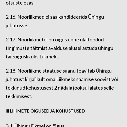
otsuste osas.
2.16. Noorliikmed ei saa kandideerida Ühingu
juhatusse.
2.17. Noorliikmetel on õigus enne ülaltoodud
tingimuste täitmist avalduse alusel astuda ühingu
täieõiguslikuks Liikmeks.
2.18. Noorliikme staatuse saanu teavitab Ühingu
juhatust kirjalikult oma Liikmeks saamise soovist või
tekkinud kohustusest 2 nädala jooksul alates selle
tekkimisest.
III LIIKMETE ÕIGUSED JA KOHUSTUSED
3.1. Ühingu liikmel on õigus: