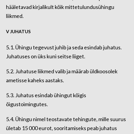
hääletavad kirjalikult kõik mittetulundusühingu
liikmed.
V JUHATUS
5.1. Ühingu tegevust juhib ja seda esindab juhatus.
Juhatuses on üks kuni seitse liiget.
5.2. Juhatuse liikmed valib ja määrab üldkoosolek
ametisse kaheks aastaks.
5.3. Juhatus esindab ühingut kõigis
õigustoimingutes.
5.4. Ühingu nimel teostavate tehingute, mille suurus
ületab 15 000 eurot, sooritamiseks peab juhatus