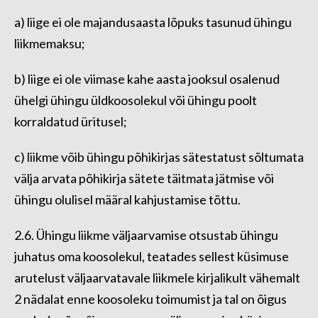
a) liige ei ole majandusaasta lõpuks tasunud ühingu
liikmemaksu;
b) liige ei ole viimase kahe aasta jooksul osalenud
ühelgi ühingu üldkoosolekul või ühingu poolt
korraldatud üritusel;
c) liikme võib ühingu põhikirjas sätestatust sõltumata
välja arvata põhikirja sätete täitmata jätmise või
ühingu olulisel määral kahjustamise tõttu.
2.6. Ühingu liikme väljaarvamise otsustab ühingu
juhatus oma koosolekul, teatades sellest küsimuse
arutelust väljaarvatavale liikmele kirjalikult vähemalt
2 nädalat enne koosoleku toimumist ja tal on õigus