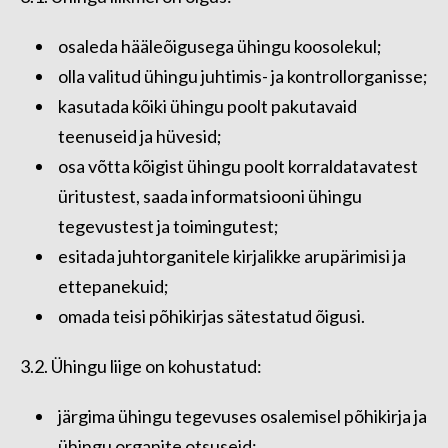
osaleda hääleõigusega ühingu koosolekul;
olla valitud ühingu juhtimis- ja kontrollorganisse;
kasutada kõiki ühingu poolt pakutavaid
teenuseid ja hüvesid;
osa võtta kõigist ühingu poolt korraldatavatest
üritustest, saada informatsiooni ühingu
tegevustest ja toimingutest;
esitada juhtorganitele kirjalikke arupärimisi ja
ettepanekuid;
omada teisi põhikirjas sätestatud õigusi.
3.2. Ühingu liige on kohustatud:
järgima ühingu tegevuses osalemisel põhikirja ja
ühingu organite otsuseid;