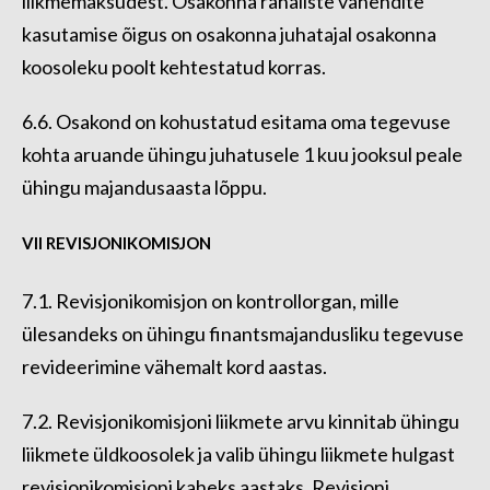
liikmemaksudest. Osakonna rahaliste vahendite
kasutamise õigus on osakonna juhatajal osakonna
koosoleku poolt kehtestatud korras.
6.6. Osakond on kohustatud esitama oma tegevuse
kohta aruande ühingu juhatusele 1 kuu jooksul peale
ühingu majandusaasta lõppu.
VII REVISJONIKOMISJON
7.1. Revisjonikomisjon on kontrollorgan, mille
ülesandeks on ühingu finantsmajandusliku tegevuse
revideerimine vähemalt kord aastas.
7.2. Revisjonikomisjoni liikmete arvu kinnitab ühingu
liikmete üldkoosolek ja valib ühingu liikmete hulgast
revisjonikomisjoni kaheks aastaks. Revisjoni