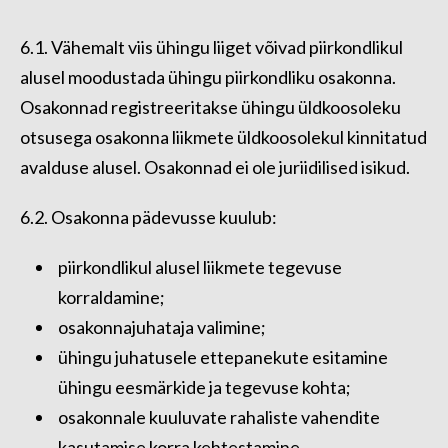
6.1. Vähemalt viis ühingu liiget võivad piirkondlikul
alusel moodustada ühingu piirkondliku osakonna.
Osakonnad registreeritakse ühingu üldkoosoleku
otsusega osakonna liikmete üldkoosolekul kinnitatud
avalduse alusel. Osakonnad ei ole juriidilised isikud.
6.2. Osakonna pädevusse kuulub:
piirkondlikul alusel liikmete tegevuse
korraldamine;
osakonnajuhataja valimine;
ühingu juhatusele ettepanekute esitamine
ühingu eesmärkide ja tegevuse kohta;
osakonnale kuuluvate rahaliste vahendite
kasutamise korra kehtestamine.