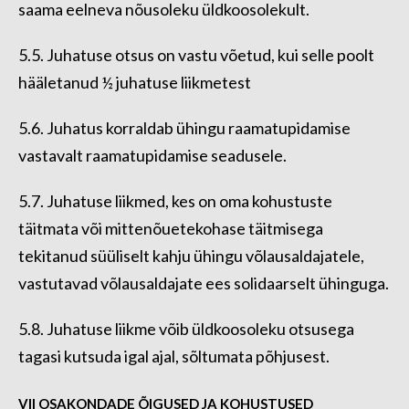
saama eelneva nõusoleku üldkoosolekult.
5.5. Juhatuse otsus on vastu võetud, kui selle poolt
hääletanud ½ juhatuse liikmetest
5.6. Juhatus korraldab ühingu raamatupidamise
vastavalt raamatupidamise seadusele.
5.7. Juhatuse liikmed, kes on oma kohustuste
täitmata või mittenõuetekohase täitmisega
tekitanud süüliselt kahju ühingu võlausaldajatele,
vastutavad võlausaldajate ees solidaarselt ühinguga.
5.8. Juhatuse liikme võib üldkoosoleku otsusega
tagasi kutsuda igal ajal, sõltumata põhjusest.
VII OSAKONDADE ÕIGUSED JA KOHUSTUSED