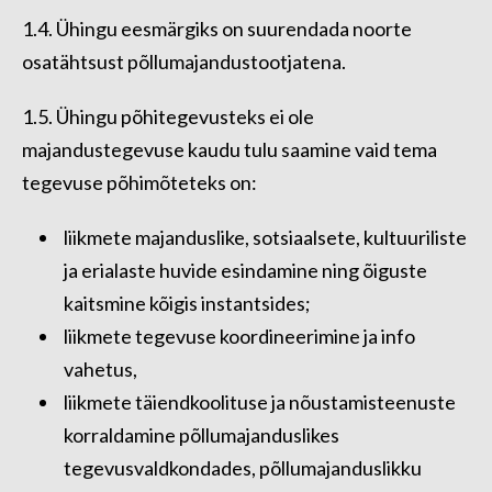
1.4. Ühingu eesmärgiks on suurendada noorte
osatähtsust põllumajandustootjatena.
1.5. Ühingu põhitegevusteks ei ole
majandustegevuse kaudu tulu saamine vaid tema
tegevuse põhimõteteks on:
liikmete majanduslike, sotsiaalsete, kultuuriliste
ja erialaste huvide esindamine ning õiguste
kaitsmine kõigis instantsides;
liikmete tegevuse koordineerimine ja info
vahetus,
liikmete täiendkoolituse ja nõustamisteenuste
korraldamine põllumajanduslikes
tegevusvaldkondades, põllumajanduslikku