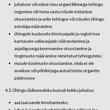
juhatuse või mõne muu organi liikmega tehingu
tegemise või tema vastu nõude esitamise
otsustamise ja selle tehingus või nõudes ühingu
esindaja määramine;
ühingule kuuluvate kinnisasjade ja registrisse
kantavate vallasasjade võõrandamine ja
asjaõigusega koormamise otsustamine ja
tingimuste määramine nimetatud tehinguteks;
muude küsimuste otsustamine, mida ei ole
seaduse või põhikirjaga antud teiste organite
pädevusse
4.3. Ühingu üldkoosoleku kutsub kokku juhatus:
aastaaruande kinnitamiseks;
juhul, kui seda nõuab kirjalikult ja põhjust ära