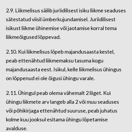
2.9. Liikmelisus säilib juriidilisest isiku liikme seaduses
sätestatud viisil ümberkujundamisel. Juriidilisest
isikust liikme ühinemise või jaotamise korral tema
liikmeõigused lõppevad.
2.10. Kui liikmelisus lõpeb majandusaasta kestel,
peab ettenähtud liikmemaksu tasuma kogu
majandusaasta eest. Isikul, kelle liikmelisus ühingus
on lõppenud ei ole õigusi ühingu varale.
2.11. Ühingul peab olema vähemalt 2 liiget. Kui
ühingu liikmete arv langeb alla 2 või muu seaduses
või põhikirjaga ettenähtud suuruse, peab juhatus
kolme kuu jooksul esitama ühingu lõpetamise
avalduse.