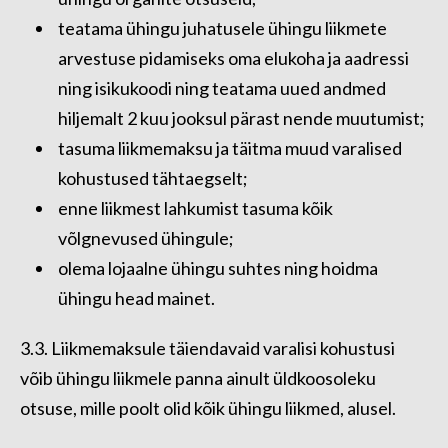
teatama ühingu juhatusele ühingu liikmete
arvestuse pidamiseks oma elukoha ja aadressi
ning isikukoodi ning teatama uued andmed
hiljemalt 2 kuu jooksul pärast nende muutumist;
tasuma liikmemaksu ja täitma muud varalised
kohustused tähtaegselt;
enne liikmest lahkumist tasuma kõik
võlgnevused ühingule;
olema lojaalne ühingu suhtes ning hoidma
ühingu head mainet.
3.3. Liikmemaksule täiendavaid varalisi kohustusi
võib ühingu liikmele panna ainult üldkoosoleku
otsuse, mille poolt olid kõik ühingu liikmed, alusel.