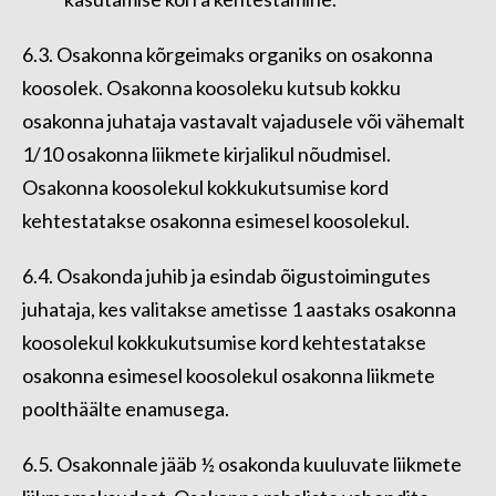
6.3. Osakonna kõrgeimaks organiks on osakonna
koosolek. Osakonna koosoleku kutsub kokku
osakonna juhataja vastavalt vajadusele või vähemalt
1/10 osakonna liikmete kirjalikul nõudmisel.
Osakonna koosolekul kokkukutsumise kord
kehtestatakse osakonna esimesel koosolekul.
6.4. Osakonda juhib ja esindab õigustoimingutes
juhataja, kes valitakse ametisse 1 aastaks osakonna
koosolekul kokkukutsumise kord kehtestatakse
osakonna esimesel koosolekul osakonna liikmete
poolthäälte enamusega.
6.5. Osakonnale jääb ½ osakonda kuuluvate liikmete