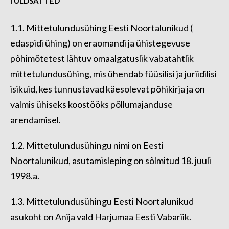
I ÜLDSÄTTED
1.1. Mittetulundusühing Eesti Noortalunikud (
edaspidi ühing) on eraomandi ja ühistegevuse
põhimõtetest lähtuv omaalgatuslik vabatahtlik
mittetulundusühing, mis ühendab füüsilisi ja juriidilisi
isikuid, kes tunnustavad käesolevat põhikirja ja on
valmis ühiseks koostööks põllumajanduse
arendamisel.
1.2. Mittetulundusühingu nimi on Eesti
Noortalunikud, asutamisleping on sõlmitud 18. juuli
1998.a.
1.3. Mittetulundusühingu Eesti Noortalunikud
asukoht on Anija vald Harjumaa Eesti Vabariik.