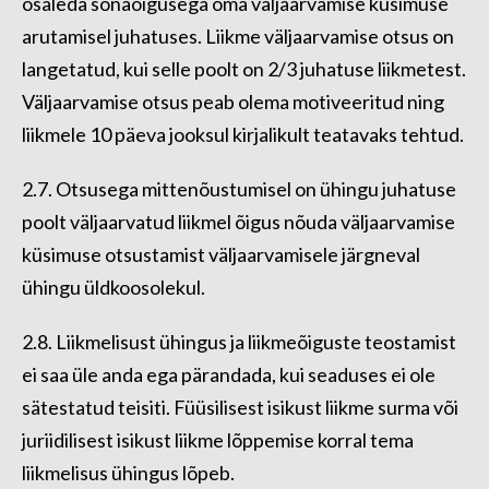
osaleda sõnaõigusega oma väljaarvamise küsimuse
arutamisel juhatuses. Liikme väljaarvamise otsus on
langetatud, kui selle poolt on 2/3 juhatuse liikmetest.
Väljaarvamise otsus peab olema motiveeritud ning
liikmele 10 päeva jooksul kirjalikult teatavaks tehtud.
2.7. Otsusega mittenõustumisel on ühingu juhatuse
poolt väljaarvatud liikmel õigus nõuda väljaarvamise
küsimuse otsustamist väljaarvamisele järgneval
ühingu üldkoosolekul.
2.8. Liikmelisust ühingus ja liikmeõiguste teostamist
ei saa üle anda ega pärandada, kui seaduses ei ole
sätestatud teisiti. Füüsilisest isikust liikme surma või
juriidilisest isikust liikme lõppemise korral tema
liikmelisus ühingus lõpeb.